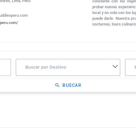
flores, Lima, Peru
constante con los viaj
probar nuevas experienci
local y no solo con los l
lbuddiesperu.com
puede darle. Nuestra pro
speru.com/
nocturnos, tours culinari
search
BUSCAR