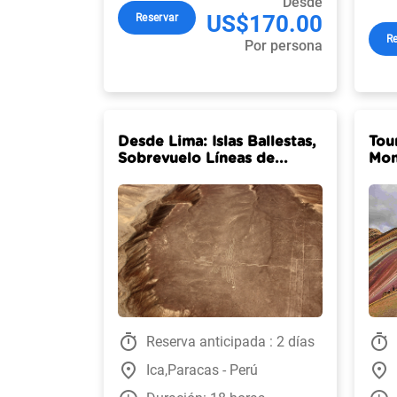
Desde
US$170.00
Reservar
Re
Por persona
Desde Lima: Islas Ballestas,
Tou
Sobrevuelo Líneas de...
Mon
timer
timer
Reserva anticipada : 2 días
place
place
Ica,Paracas - Perú