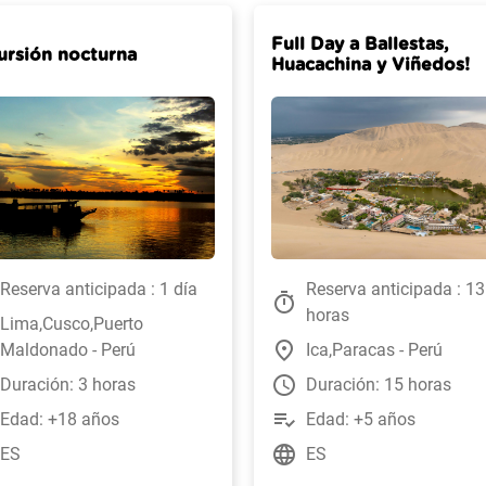
Full Day a Ballestas,
ursión nocturna
Huacachina y Viñedos!
Reserva anticipada : 1 día
Reserva anticipada : 13
timer
horas
Lima,Cusco,Puerto
place
Maldonado - Perú
Ica,Paracas - Perú
watch_later
Duración: 3 horas
Duración: 15 horas
playlist_add_check
Edad: +18 años
Edad: +5 años
language
ES
ES