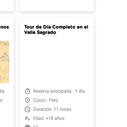
onos
Tour de Día Completo en el
Valle Sagrado
timer
día
Reserva anticipada : 1 día
place
rú
Cusco - Perú
watch_later
Duración: 11 horas
playlist_add_check
Edad: +18 años