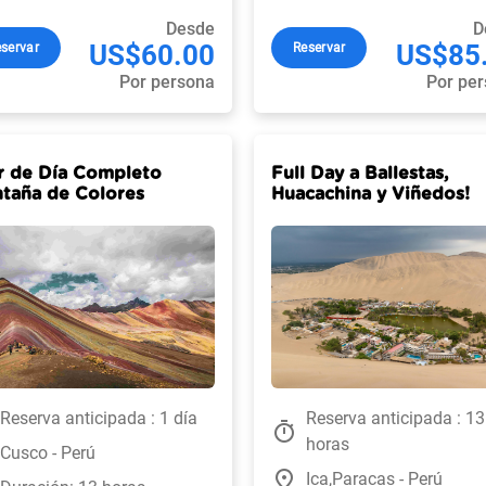
Desde
D
US$60.00
US$85
servar
Reservar
Por persona
Por pe
r de Día Completo
Full Day a Ballestas,
taña de Colores
Huacachina y Viñedos!
Reserva anticipada : 1 día
Reserva anticipada : 13
timer
horas
Cusco - Perú
place
Ica,Paracas - Perú