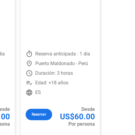
timer
día
Reserva anticipada : 1 día
place
Puerto Maldonado - Perú
watch_later
Duración: 3 horas
playlist_add_check
Edad: +18 años
language
ES
esde
Desde
.00
US$60.00
Reservar
rsona
Por persona