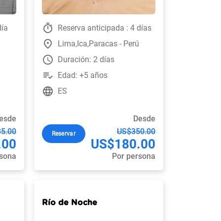
timer
día
Reserva anticipada : 4 días
place
Lima,Ica,Paracas - Perú
watch_later
Duración: 2 días
playlist_add_check
Edad: +5 años
language
ES
esde
Desde
5.00
US$350.00
Reservar
.00
US$180.00
rsona
Por persona
Río de Noche