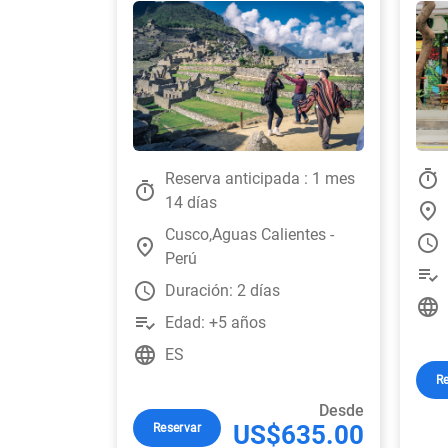
timer
Reserva anticipada : 1 mes
timer
14 días
place
Cusco,Aguas Calientes -
watch_later
place
Perú
playlist_add_check
watch_later
Duración: 2 días
language
playlist_add_check
Edad: +5 años
language
ES
Re
Desde
US$635.00
Reservar