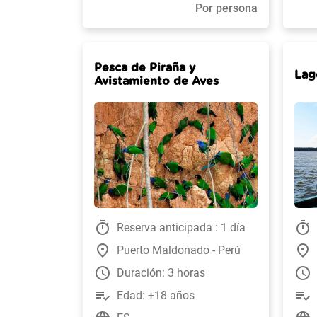
Por persona
Pesca de Piraña y
Lag
Avistamiento de Aves
timer
timer
Reserva anticipada : 1 día
place
place
Puerto Maldonado - Perú
watch_later
watch_later
Duración: 3 horas
playlist_add_check
playlist_add_check
Edad: +18 años