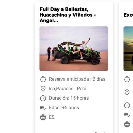
Full Day a Ballestas,
Huacachina y Viñedos -
Exc
Angel...
timer
timer
Reserva anticipada : 2 días
place
Ica,Paracas - Perú
place
watch_later
Duración: 15 horas
watch_later
playlist_add_check
Edad: +5 años
playlist_add_check
language
ES
language