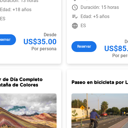
Duración: 13 horas
watch_later
Duración: 15 horas
Edad: +18 años
playlist_add_check
Edad: +5 años
ES
language
ES
Desde
US$35.00
servar
D
US$85
Reservar
Por persona
Por pe
r de Día Completo
Paseo en bicicleta por 
taña de Colores