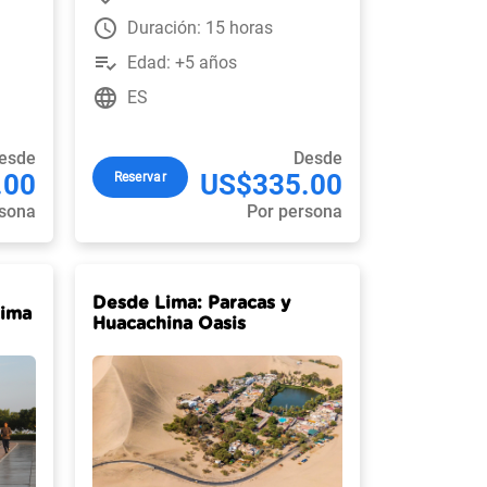
watch_later
Duración: 15 horas
playlist_add_check
Edad: +5 años
language
ES
esde
Desde
.00
US$335.00
Reservar
rsona
Por persona
Desde Lima: Paracas y
Lima
Huacachina Oasis