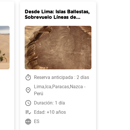
Desde Lima: Islas Ballestas,
Sobrevuelo Líneas de...
timer
Reserva anticipada : 2 días
Lima,Ica,Paracas,Nazca -
place
Perú
watch_later
Duración: 1 día
playlist_add_check
Edad: +10 años
language
ES