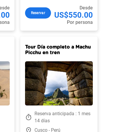
esde
Desde
.00
US$550.00
Reservar
rsona
Por persona
Tour Día completo a Machu
Picchu en tren
Reserva anticipada : 1 mes
timer
14 días
place
Cusco - Perú