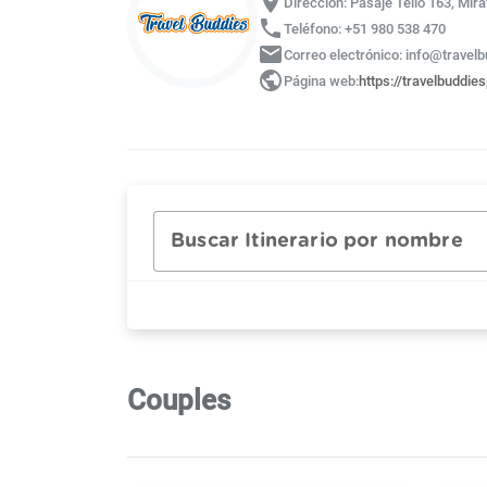
location_on
Dirección: Pasaje Tello 163, Mira
phone
Teléfono: +51 980 538 470
email
Correo electrónico: info@trave
public
Página web:
https://travelbuddie
Buscar Itinerario por nombre
Couples