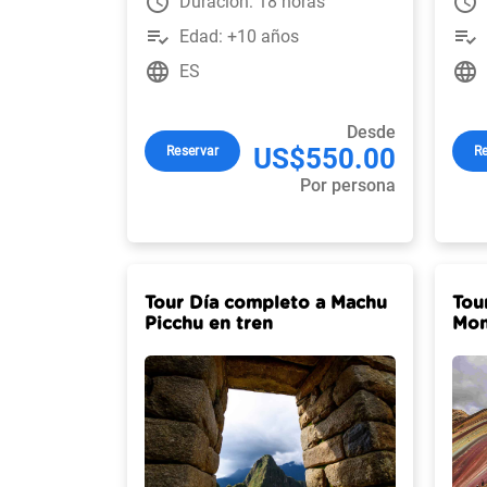
watch_later
watch_later
Duración: 18 horas
playlist_add_check
playlist_add_check
Edad: +10 años
language
language
ES
Desde
US$550.00
Reservar
Re
Por persona
Tour Día completo a Machu
Tou
Picchu en tren
Mon