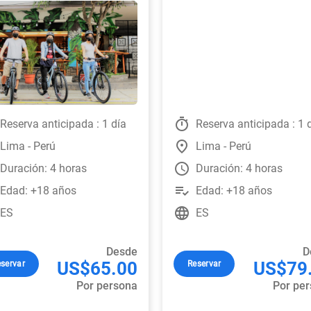
timer
Reserva anticipada : 1 día
Reserva anticipada : 1 
place
Lima - Perú
Lima - Perú
watch_later
Duración: 4 horas
Duración: 4 horas
playlist_add_check
Edad: +18 años
Edad: +18 años
language
ES
ES
Desde
D
US$65.00
US$79
servar
Reservar
Por persona
Por pe