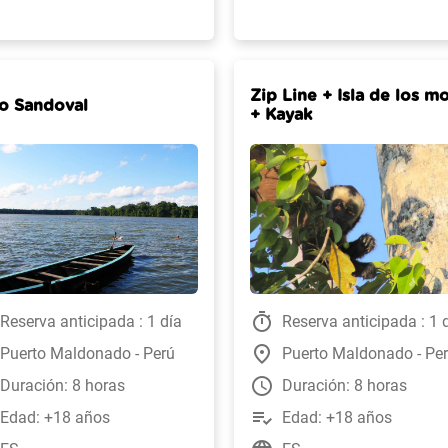
Zip Line + Isla de los m
o Sandoval
+ Kayak
timer
Reserva anticipada : 1 día
Reserva anticipada : 1 
place
Puerto Maldonado - Perú
Puerto Maldonado - Pe
watch_later
Duración: 8 horas
Duración: 8 horas
playlist_add_check
Edad: +18 años
Edad: +18 años