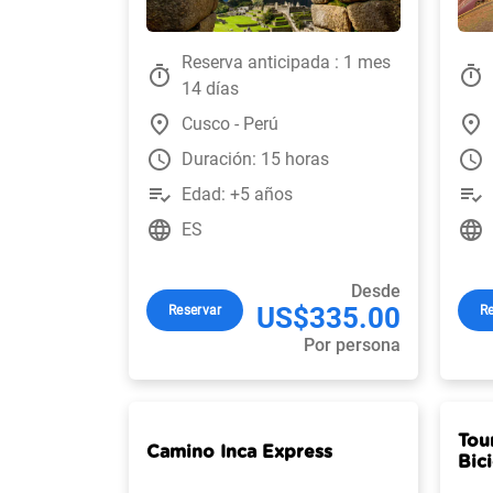
Reserva anticipada : 1 mes
timer
timer
14 días
place
place
Cusco - Perú
watch_later
watch_later
Duración: 15 horas
playlist_add_check
playlist_add_check
Edad: +5 años
language
language
ES
Desde
US$335.00
Reservar
Re
Por persona
Tou
Camino Inca Express
Bici