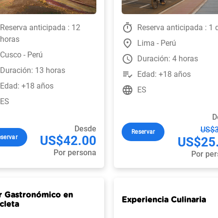
timer
Reserva anticipada : 12
Reserva anticipada : 1 
horas
place
Lima - Perú
Cusco - Perú
watch_later
Duración: 4 horas
Duración: 13 horas
playlist_add_check
Edad: +18 años
Edad: +18 años
language
ES
ES
D
Desde
US$3
Reservar
US$42.00
servar
US$25
Por persona
Por pe
r Gastronómico en
Experiencia Culinaria
cleta